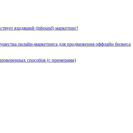
ствует входящий (inbound) маркетинг!
мущества онлайн-маркетинга для продвижения оффлайн бизнеса
5 проверенных способов (с примерами)